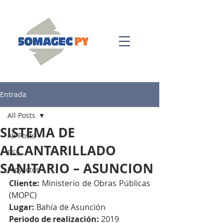
Entrada
All Posts
SISTEMA DE
All Posts
ALCANTARILLADO
RSE
SANITARIO – ASUNCION
Proyectos
Cliente: 
Ministerio de Obras Públicas 
(MOPC) 
Lugar: 
Bahía de Asunción 
Periodo de realización: 
2019