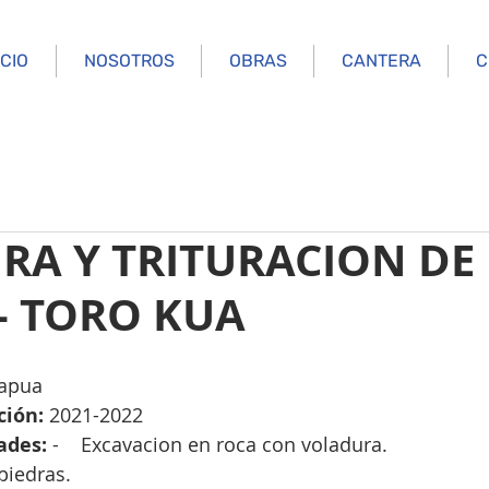
ICIO
NOSOTROS
OBRAS
CANTERA
C
RA Y TRITURACION DE
– TORO KUA
tapua
ción: 
2021-2022
ades: 
-  
Excavacion en roca con voladura.
 piedras.